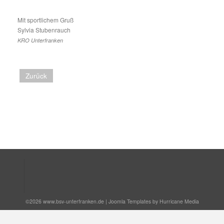
Mit sportlichem Gruß
Sylvia Stubenrauch
KRO Unterfranken
Zurück
©2026 www.bsv-unterfranken.de |
Joomla Templates by Hurricane Media